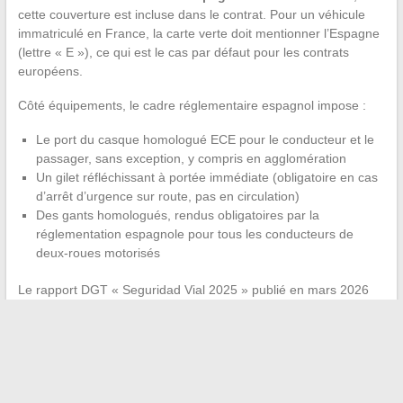
cette couverture est incluse dans le contrat. Pour un véhicule
immatriculé en France, la carte verte doit mentionner l’Espagne
(lettre « E »), ce qui est le cas par défaut pour les contrats
européens.
Côté équipements, le cadre réglementaire espagnol impose :
Le port du casque homologué ECE pour le conducteur et le
passager, sans exception, y compris en agglomération
Un gilet réfléchissant à portée immédiate (obligatoire en cas
d’arrêt d’urgence sur route, pas en circulation)
Des gants homologués, rendus obligatoires par la
réglementation espagnole pour tous les conducteurs de
deux-roues motorisés
Le rapport DGT « Seguridad Vial 2025 » publié en mars 2026
note une augmentation significative des sinistres urbains
impliquant des 125cc, attribuée à la méconnaissance des règles
locales par les conducteurs temporaires.
Les touristes
constituent une part croissante des accidents en zone
urbaine.