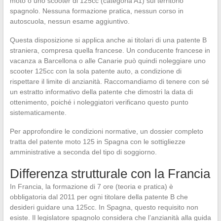
moto o uno scooter di 125cc (categoria A1) sul territorio
spagnolo. Nessuna formazione pratica, nessun corso in
autoscuola, nessun esame aggiuntivo.
Questa disposizione si applica anche ai titolari di una patente B
straniera, compresa quella francese. Un conducente francese in
vacanza a Barcellona o alle Canarie può quindi noleggiare uno
scooter 125cc con la sola patente auto, a condizione di
rispettare il limite di anzianità. Raccomandiamo di tenere con sé
un estratto informativo della patente che dimostri la data di
ottenimento, poiché i noleggiatori verificano questo punto
sistematicamente.
Per approfondire le condizioni normative, un dossier completo
tratta del patente moto 125 in Spagna con le sottigliezze
amministrative a seconda del tipo di soggiorno.
Differenza strutturale con la Francia
In Francia, la formazione di 7 ore (teoria e pratica) è
obbligatoria dal 2011 per ogni titolare della patente B che
desideri guidare una 125cc. In Spagna, questo requisito non
esiste. Il legislatore spagnolo considera che l’anzianità alla guida