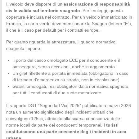
Il veicolo deve disporre di un
assicurazione di responsabilità
civile valida sul territorio spagnolo
. Per i noleggi, questa
copertura è inclusa nel contratto. Per un veicolo immatricolato in
Francia, la carta verde deve menzionare la Spagna (lettera “E”),
il che è il caso per default per i contratti europei.
Per quanto riguarda le attrezzature, il quadro normativo
spagnolo impone:
Il porto del casco omologato ECE per il conducente e il
passeggero, senza eccezioni, anche in agglomerato
Un gilet riflettente a portata immediata (obbligatorio in caso
di fermata d’emergenza su strada, non in circolazione)
Guanti omologati, resi obbligatori dalla normativa spagnola
per tutti i conducenti di due ruote motorizzate
Il rapporto DGT “Seguridad Vial 2025” pubblicato a marzo 2026
nota un aumento significativo degli incidenti urbani che
coinvolgono 125cc, attribuito alla scarsa conoscenza delle
norme locali da parte dei conducenti temporanei.
I turisti
costituiscono una parte crescente degli incidenti in area
urbana.