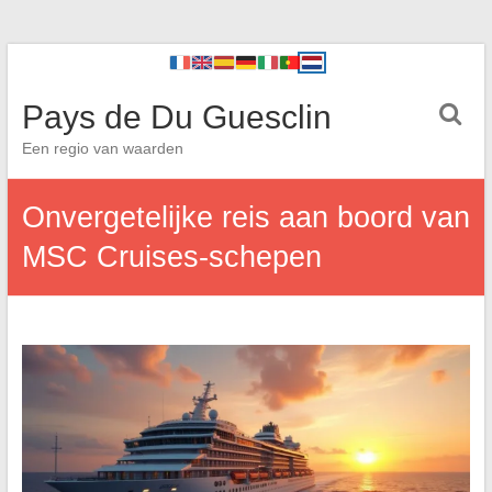
Pays de Du Guesclin
Een regio van waarden
Onvergetelijke reis aan boord van
MSC Cruises-schepen