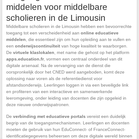
middelen voor middelbare
scholieren in de Limousin
Middelbare scholieren in de Limousin hebben een bevoorrechte
toegang tot een verscheidenheid aan
online educatieve
middelen
, die essentieel zijn om hun opleiding aan te vullen en
een
onderwijscontinuïteit
van hoge kwaliteit te waarborgen.
De
virtuele klaslokalen
, met name die gehost op het platform
apps.education.fr
, vormen een centraal onderdeel van dit
digitale arsenaal. Na de vervanging van de dienst die
oorspronkelijk door het CNED werd aangeboden, komt deze
oplossing naar voren als de referentiedienst voor
afstandsonderwijs. Leerlingen loggen in via een beveiligde link
en profiteren van een interactieve en samenwerkende
leeromgeving, onder leiding van docenten die zijn opgeleid in
deze nieuwe onderwijspatronen.
De
verbinding met educatieve portals
vereist een duidelijk
begrip van de toegangsmechanismen. Leerlingen en docenten
moeten de gebruik van hun EduConnect- of FranceConnect-
identificatiegegevens beheersen om deze digitale wereld binnen