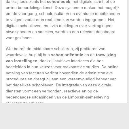
dankzij tools zoals het
schoolboek
, het digitale schrift of de
online beoordelingsdienst. Deze systemen maken het mogelijk
om de voortgang, schoolresultaten en eventuele moeilijkheden
te volgen, zodat er in real-time kan worden ingegrepen. Het
digitale schoolleven, met zijn meldingen over vertragingen,
afwezigheden en sancties, wordt zo een relevant dashboard
voor gezinnen.
Wat betreft de middelbare scholieren, zij profiteren van
waardevolle hulp bij hun
schooloriëntatie
en de
toewijzing
van instellingen
, dankzij intuïtieve interfaces die hen
begeleiden in hun keuzes voor toekomstige studies. De online
betaling van facturen verlicht bovendien de administratieve
procedures en draagt bij aan een vereenvoudigd beheer van
het dagelijkse schoolleven. De integratie van deze digitale
diensten vormt een verbonden, reactieve en op de
hedendaagse uitdagingen van de Limousin-samenleving
afgestemde educatie.
←
De onverwachte voordelen van fruit voor de