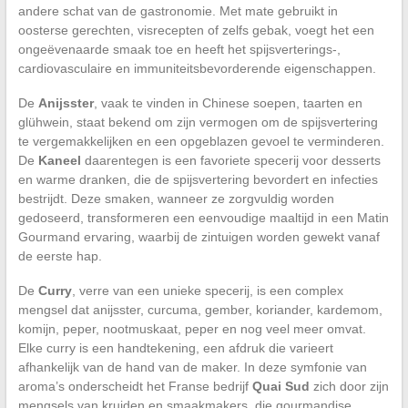
andere schat van de gastronomie. Met mate gebruikt in
oosterse gerechten, visrecepten of zelfs gebak, voegt het een
ongeëvenaarde smaak toe en heeft het spijsverterings-,
cardiovasculaire en immuniteitsbevorderende eigenschappen.
De
Anijsster
, vaak te vinden in Chinese soepen, taarten en
glühwein, staat bekend om zijn vermogen om de spijsvertering
te vergemakkelijken en een opgeblazen gevoel te verminderen.
De
Kaneel
daarentegen is een favoriete specerij voor desserts
en warme dranken, die de spijsvertering bevordert en infecties
bestrijdt. Deze smaken, wanneer ze zorgvuldig worden
gedoseerd, transformeren een eenvoudige maaltijd in een Matin
Gourmand ervaring, waarbij de zintuigen worden gewekt vanaf
de eerste hap.
De
Curry
, verre van een unieke specerij, is een complex
mengsel dat anijsster, curcuma, gember, koriander, kardemom,
komijn, peper, nootmuskaat, peper en nog veel meer omvat.
Elke curry is een handtekening, een afdruk die varieert
afhankelijk van de hand van de maker. In deze symfonie van
aroma’s onderscheidt het Franse bedrijf
Quai Sud
zich door zijn
mengsels van kruiden en smaakmakers, die gourmandise,