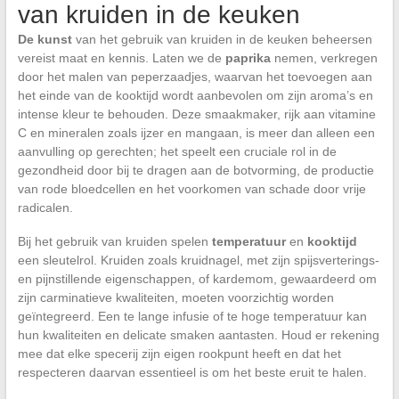
van kruiden in de keuken
De kunst
van het gebruik van kruiden in de keuken beheersen
vereist maat en kennis. Laten we de
paprika
nemen, verkregen
door het malen van peperzaadjes, waarvan het toevoegen aan
het einde van de kooktijd wordt aanbevolen om zijn aroma’s en
intense kleur te behouden. Deze smaakmaker, rijk aan vitamine
C en mineralen zoals ijzer en mangaan, is meer dan alleen een
aanvulling op gerechten; het speelt een cruciale rol in de
gezondheid door bij te dragen aan de botvorming, de productie
van rode bloedcellen en het voorkomen van schade door vrije
radicalen.
Bij het gebruik van kruiden spelen
temperatuur
en
kooktijd
een sleutelrol. Kruiden zoals kruidnagel, met zijn spijsverterings-
en pijnstillende eigenschappen, of kardemom, gewaardeerd om
zijn carminatieve kwaliteiten, moeten voorzichtig worden
geïntegreerd. Een te lange infusie of te hoge temperatuur kan
hun kwaliteiten en delicate smaken aantasten. Houd er rekening
mee dat elke specerij zijn eigen rookpunt heeft en dat het
respecteren daarvan essentieel is om het beste eruit te halen.