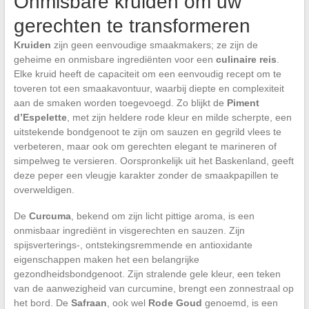
Onmisbare kruiden om uw
gerechten te transformeren
Kruiden
zijn geen eenvoudige smaakmakers; ze zijn de
geheime en onmisbare ingrediënten voor een
culinaire reis
.
Elke kruid heeft de capaciteit om een eenvoudig recept om te
toveren tot een smaakavontuur, waarbij diepte en complexiteit
aan de smaken worden toegevoegd. Zo blijkt de
Piment
d’Espelette
, met zijn heldere rode kleur en milde scherpte, een
uitstekende bondgenoot te zijn om sauzen en gegrild vlees te
verbeteren, maar ook om gerechten elegant te marineren of
simpelweg te versieren. Oorspronkelijk uit het Baskenland, geeft
deze peper een vleugje karakter zonder de smaakpapillen te
overweldigen.
De
Curcuma
, bekend om zijn licht pittige aroma, is een
onmisbaar ingrediënt in visgerechten en sauzen. Zijn
spijsverterings-, ontstekingsremmende en antioxidante
eigenschappen maken het een belangrijke
gezondheidsbondgenoot. Zijn stralende gele kleur, een teken
van de aanwezigheid van curcumine, brengt een zonnestraal op
het bord. De
Safraan
, ook wel
Rode Goud
genoemd, is een