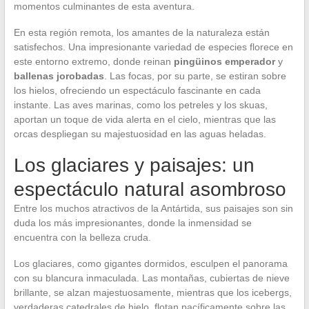
momentos culminantes de esta aventura.
En esta región remota, los amantes de la naturaleza están
satisfechos. Una impresionante variedad de especies florece en
este entorno extremo, donde reinan
pingüinos emperador
y
ballenas jorobadas
. Las focas, por su parte, se estiran sobre
los hielos, ofreciendo un espectáculo fascinante en cada
instante. Las aves marinas, como los petreles y los skuas,
aportan un toque de vida alerta en el cielo, mientras que las
orcas despliegan su majestuosidad en las aguas heladas.
Los glaciares y paisajes: un
espectáculo natural asombroso
Entre los muchos atractivos de la Antártida, sus paisajes son sin
duda los más impresionantes, donde la inmensidad se
encuentra con la belleza cruda.
Los glaciares, como gigantes dormidos, esculpen el panorama
con su blancura inmaculada. Las montañas, cubiertas de nieve
brillante, se alzan majestuosamente, mientras que los icebergs,
verdaderas catedrales de hielo, flotan pacíficamente sobre las