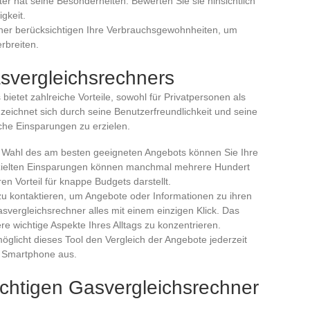
ter hat seine Besonderheiten. Bewerten Sie sie hinsichtlich
gkeit.
hner berücksichtigen Ihre Verbrauchsgewohnheiten, um
rbreiten.
asvergleichsrechners
ietet zahlreiche Vorteile, sowohl für Privatpersonen als
eichnet sich durch seine Benutzerfreundlichkeit und seine
che Einsparungen zu erzielen.
e Wahl des am besten geeigneten Angebots können Sie Ihre
zielten Einsparungen können manchmal mehrere Hundert
en Vorteil für knappe Budgets darstellt.
 zu kontaktieren, um Angebote oder Informationen zu ihren
Gasvergleichsrechner alles mit einem einzigen Klick. Das
re wichtige Aspekte Ihres Alltags zu konzentrieren.
möglicht dieses Tool den Vergleich der Angebote jederzeit
r Smartphone aus.
ichtigen Gasvergleichsrechner